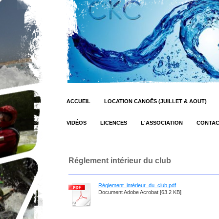
ACCUEIL
LOCATION CANOËS (JUILLET & AOUT)
VIDÉOS
LICENCES
L'ASSOCIATION
CONTA
Réglement intérieur du club
Réglement_intérieur_du_club.pdf
Document Adobe Acrobat [63.2 KB]