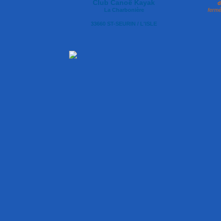
Club Canoë Kayak
d
La Charbonière
fermé
33660 ST-SEURIN / L'ISLE