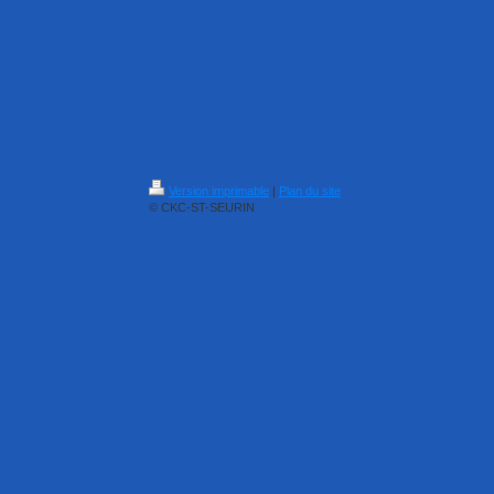
Version imprimable
|
Plan du site
© CKC-ST-SEURIN