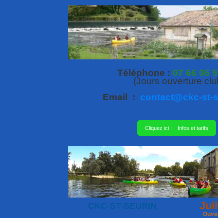
Téléphone :
07 66 06 9
(Jours ouverture clu
Email :
contact@ckc-st-s
Cliquez ici ! Infos et tarifs
Juil
CKC-ST-SEURIN
Ouver