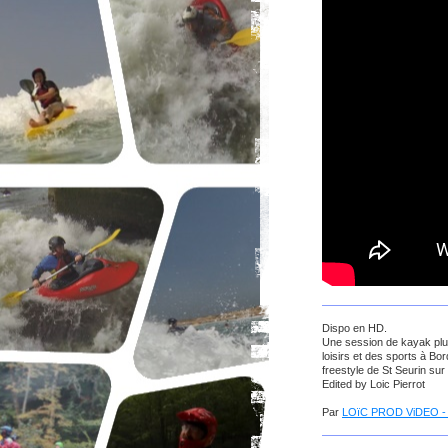
Dispo en HD.
Une session de kayak plutô
loisirs et des sports à 
freestyle de St Seurin sur 
Edited by Loic Pierrot
Par
LOïC PROD ViDEO - 