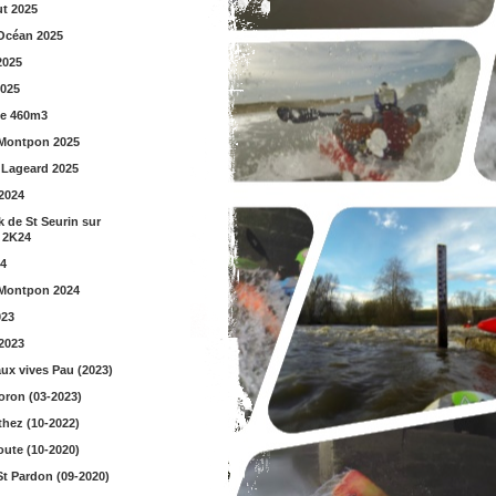
t 2025
Océan 2025
2025
2025
ue 460m3
Montpon 2025
 Lageard 2025
2024
 de St Seurin sur
t 2K24
4
Montpon 2024
023
-2023
ux vives Pau (2023)
oron (03-2023)
thez (10-2022)
oute (10-2020)
St Pardon (09-2020)