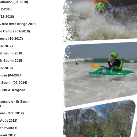
allaresa (07-2019)
12-2018)
(12-2018)
free river Ariege 2018
de Camps (01-2018)
oute (10-2017)
06-2017)
St Seurin 2016
St Seurin 2015
05-2015)
urin (04-2014)
 Seurin (02-2014)
eurin & Treignac
ession - St Seurin
)
out (Oct. 2012)
(Aoüt 2012)
e rivière !!
mont 2012