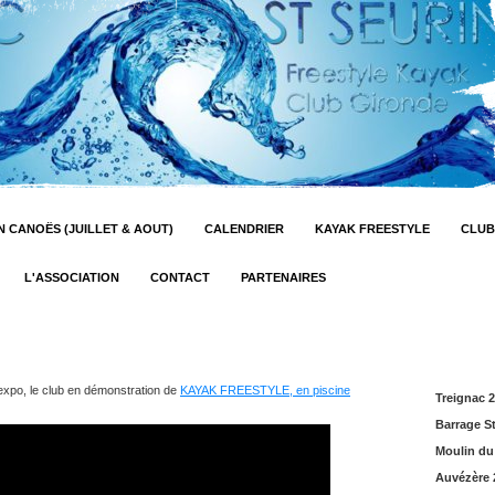
 CANOËS (JUILLET & AOUT)
CALENDRIER
KAYAK FREESTYLE
CLUB
L'ASSOCIATION
CONTACT
PARTENAIRES
expo, le club en démonstration de
KAYAK FREESTYLE, en piscine
Treignac 
Barrage S
Moulin du
Auvézère 