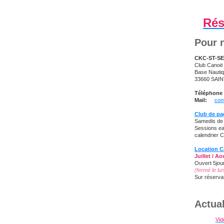
Rés
Pour n
CKC-ST-S
Club Cano
Base Nauti
33660 SAIN
Téléphone 
Mail:
con
Club de pa
Samedis de
Sessions eau
calendrier 
Location 
Juillet / Ao
Ouvert 5jou
(fermé le lu
Sur réservat
Actual
Vid