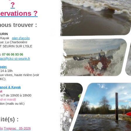
?
ervations ?
ous trouver :
EURIN
ë Kayak
plan d'accès
que:
La Charbonière
T SEURIN SUR L'ISLE
:
07 66 06 93 06
tact@ckc-st-seurin.fr
gaie:
 14 à 18h
x-vives, haute rivière (voir
CKC).
Canoë & Kayak
ut
rs/7 de 10h00 à 18h00
ndi et mardi)
ion (mails ou tél.)
ité(s) :
éo
Treignac 05-202
6