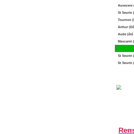
Auvezere (
St Seurin 
Tournon (
Arthur (Dé
Aude (été 
Mascaret (
Conforexp
St Seurin 
St Seurin 
Ren