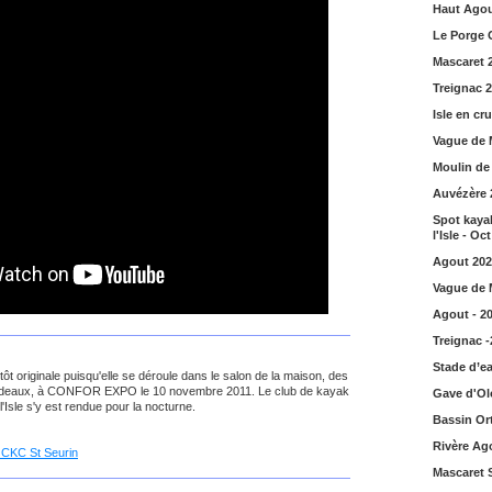
Haut Agou
Le Porge 
Mascaret 
Treignac 
Isle en cr
Vague de 
Moulin de
Auvézère 
Spot kayak
l'Isle - Oc
Agout 202
Vague de 
Agout - 2
Treignac 
Stade d’ea
t originale puisqu'elle se déroule dans le salon de la maison, des
Bordeaux, à CONFOR EXPO le 10 novembre 2011. Le club de kayak
Gave d'Ol
l'Isle s'y est rendue pour la nocturne.
Bassin Or
Rivère Ag
CKC St Seurin
Mascaret 