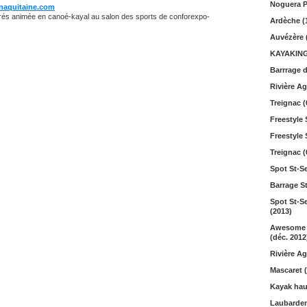
Noguera P
naquitaine
.com
trés animée en canoé-kayal au salon des sports de conforexpo-
Ardèche (
Auvézère 
KAYAKING 
Barrrage 
Rivière Ag
Treignac (
Freestyle 
Freestyle 
Treignac (
Spot St-Se
Barrage St
Spot St-S
(2013)
Awesome s
(déc. 2012
Rivière Ag
Mascaret 
Kayak haut
Laubarde