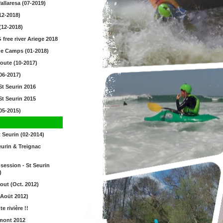
allaresa (07-2019)
12-2018)
(12-2018)
free river Ariege 2018
de Camps (01-2018)
oute (10-2017)
06-2017)
St Seurin 2016
St Seurin 2015
05-2015)
urin (04-2014)
 Seurin (02-2014)
eurin & Treignac
ession - St Seurin
)
out (Oct. 2012)
(Aoüt 2012)
e rivière !!
mont 2012