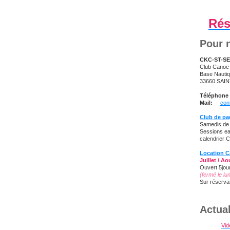
Rés
Pour n
CKC-ST-S
Club Cano
Base Nauti
33660 SAIN
Téléphone 
Mail:
con
Club de pa
Samedis de
Sessions eau
calendrier 
Location 
Juillet / Ao
Ouvert 5jou
(fermé le lu
Sur réservat
Actual
Vid