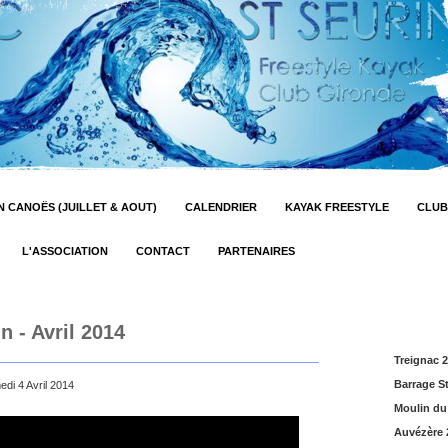
 CANOËS (JUILLET & AOUT)
CALENDRIER
KAYAK FREESTYLE
CLUB
L'ASSOCIATION
CONTACT
PARTENAIRES
n - Avril 2014
Treignac 
Barrage S
di 4 Avril 2014
Moulin du
Auvézère 