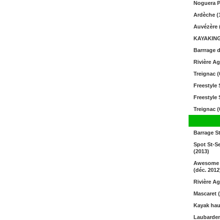
Noguera P
Ardèche (
Auvézère 
KAYAKING 
Barrrage 
Rivière Ag
Treignac (
Freestyle 
Freestyle 
Treignac (
Spot St-Se
Barrage St
Spot St-S
(2013)
Awesome s
(déc. 2012
Rivière Ag
Mascaret 
Kayak haut
Laubarde