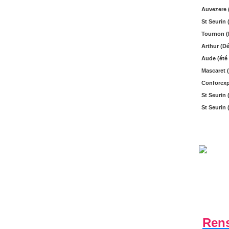
Auvezere (
St Seurin 
Tournon (
Arthur (Dé
Aude (été 
Mascaret (
Conforexp
St Seurin 
St Seurin 
Ren