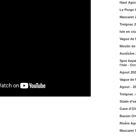
Haut Agou
Le Porge 
Mascaret 
Treignac 
Isle en cr
Vague de 
Moulin de
Auvézère 
Spot kayak
l'Isle - Oc
Agout 202
Vague de 
Agout - 2
Treignac 
Stade d’ea
Gave d'Ol
Bassin Or
Rivère Ag
Mascaret 