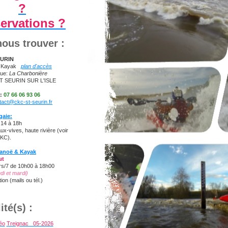
?
ervations ?
ous trouver :
EURIN
ë Kayak
plan d'accès
que:
La Charbonière
T SEURIN SUR L'ISLE
:
07 66 06 93 06
tact@ckc-st-seurin.fr
gaie:
 14 à 18h
x-vives, haute rivière (voir
CKC).
Canoë & Kayak
ut
rs/7 de 10h00 à 18h00
ndi et mardi)
ion (mails ou tél.)
ité(s) :
éo
Treignac 05-202
6