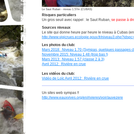
Le Saut Ruban - niveau 1.57m (CUBAS)
Risques particuliers
Un gros seuil avec rappel : le Saut Ruban,
se passe à droi
Sources niveaux
Le site qui donne heure par heure le niveau à Cubas (en
http://www.vigicrues.ecologie.gouv.fr/niveau3.php?idsp
Les photos du club:
Mars 2018: Niveau 1.70 (Sympas, quelques passages cl
Novembre 2015: Niveau 1.48 (trop bas !)
Mars 2013: Niveau 1.57 (classe 2 à 3)
Avril 2012: Rivière en crue
Les vidéos du club:
Vidéo de Loïc Avril 2012: Rivière en crue
Un sites web sympas !!
http://www.eauxvives.org/en/rivieres/voir/auvezere