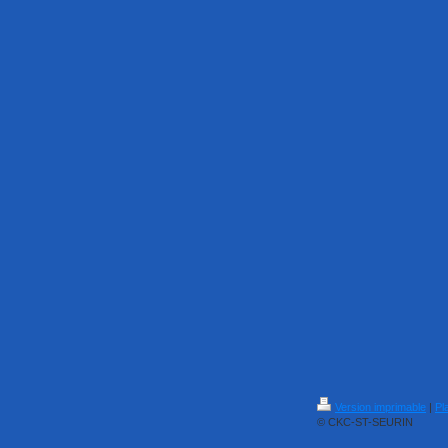
Version imprimable
|
Pl
© CKC-ST-SEURIN