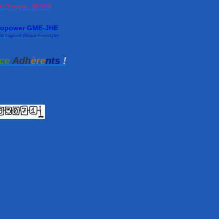
éo
Treignac 05-202
6
ropower GME-JHE
de Lageard (Vague Freestyle)
ce
Adh
ère
nts
!