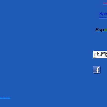
Vid
Hyd
Moulin 
Esp
a
an du site