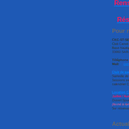
Ren
Rés
Pour n
CKC-ST-S
Club Cano
Base Nauti
33660 SAIN
Téléphone 
Mail:
con
Club de pa
Samedis de
Sessions eau
calendrier 
Location 
Juillet / Ao
Ouvert 5jou
(fermé le lu
Sur réservat
Actual