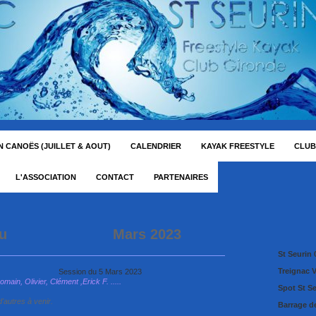
 CANOËS (JUILLET & AOUT)
CALENDRIER
KAYAK FREESTYLE
CLUB
L'ASSOCIATION
CONTACT
PARTENAIRES
de Pau Mars 2023
St Seurin 
Treignac 
x Vives
Session du 5 Mars 2023
omain, Olivier, Clément ,Erick F. .....
Spot St S
d'autres à venir.
Barrage d