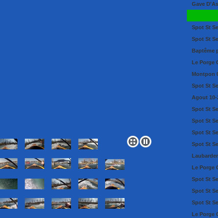
Gave D'As
Bassin de
Spot St S
Spot St S
Baptême p
Le Porge 
Montpon 
Spot St S
Agout 10-
Spot St S
Spot St S
Spot St S
Spot St S
Laubarde
Le Porge 
Spot St S
Spot St S
Spot St Se
Le Porge 