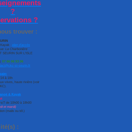
seignements
?
ervations ?
ous trouver :
EURIN
ë Kayak
plan d'accès
que:
La Charbonière
T SEURIN SUR L'ISLE
:
07 66 06 93 06
tact@ckc-st-seurin.fr
gaie:
 14 à 18h
x-vives, haute rivière (voir
CKC).
Canoë & Kayak
ut
rs/7 de 10h00 à 18h00
ndi et mardi)
ion (mails ou tél.)
ité(s) :