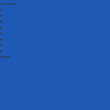
eurin 02-2019
18
17
16
15
14
13
12
11
0-2009-.....