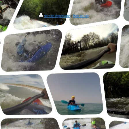
Version imprimable
|
Plan du site
© CKC-ST-SEURIN