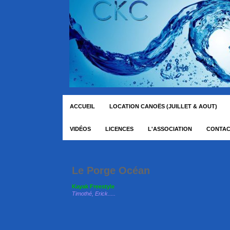
ACCUEIL
LOCATION CANOËS (JUILLET & AOUT)
VIDÉOS
LICENCES
L'ASSOCIATION
CONTA
Le Porge Océan 08
Kayak Freestyle
Timothé, Erick.....