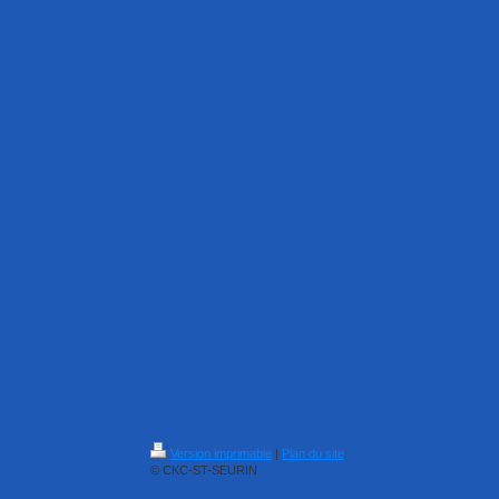
Version imprimable
|
Plan du site
© CKC-ST-SEURIN