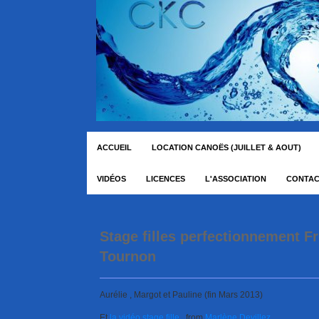
ACCUEIL
LOCATION CANOËS (JUILLET & AOUT)
VIDÉOS
LICENCES
L'ASSOCIATION
CONTA
Stage filles perfectionnement Fr
Tournon
Aurélie , Margot et Pauline (fin Mars 2013)
Et
la vidéo stage fille
from
Marlène Devillez