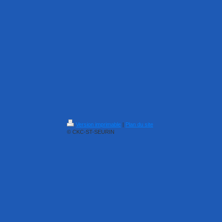
Version imprimable
|
Plan du site
© CKC-ST-SEURIN