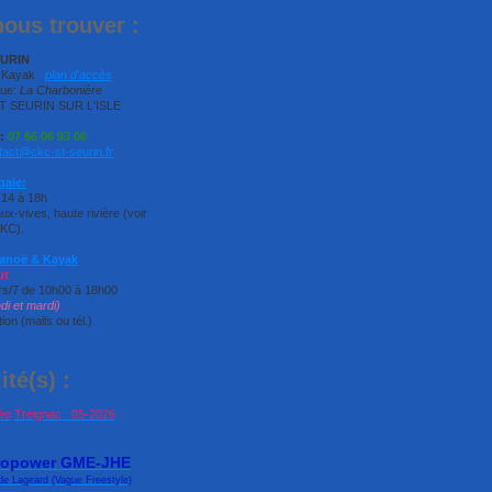
ous trouver :
EURIN
ë Kayak
plan d'accès
que:
La Charbonière
T SEURIN SUR L'ISLE
:
07 66 06 93 06
tact@ckc-st-seurin.fr
gaie:
 14 à 18h
x-vives, haute rivière (voir
CKC).
Canoë & Kayak
ut
rs/7 de 10h00 à 18h00
ndi et mardi)
ion (mails ou tél.)
ité(s) :
éo
Treignac 05-202
6
ropower GME-JHE
de Lageard (Vague Freestyle)