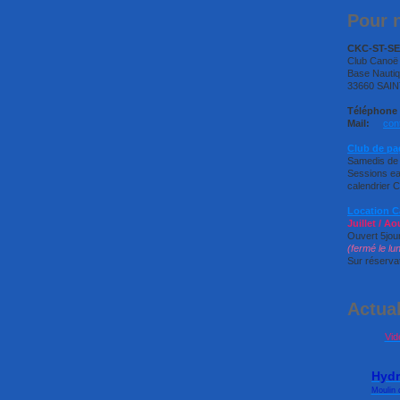
Pour n
CKC-ST-S
Club Cano
Base Nauti
33660 SAIN
Téléphone 
Mail:
con
Club de pa
Samedis de
Sessions eau
calendrier 
Location 
Juillet / Ao
Ouvert 5jou
(fermé le lu
Sur réservat
Actual
Vid
Hyd
Moulin 