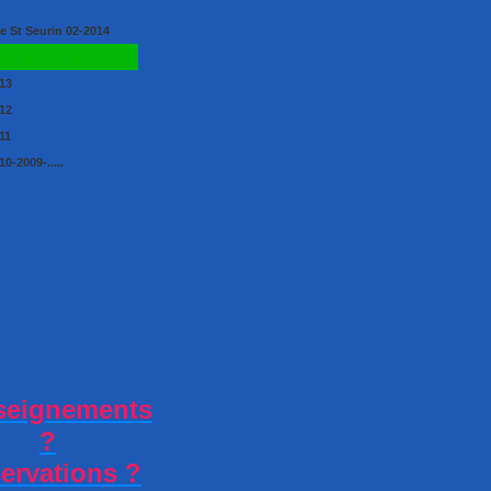
e St Seurin 02-2014
rdemont 01-2014
13
12
11
0-2009-.....
seignements
?
ervations ?