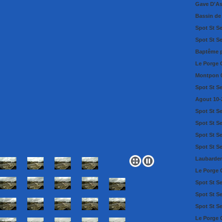
Gave D'As
Bassin de
Spot St S
Spot St S
Baptême p
Le Porge 
Montpon 
Spot St S
Agout 10-
Spot St S
Spot St S
Spot St S
Spot St S
Laubarde
Le Porge 
Spot St S
Spot St S
Spot St Se
Le Porge 