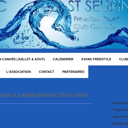
 CANOËS (JUILLET & AOUT)
CALENDRIER
KAYAK FREESTYLE
CLUB
L'ASSOCIATION
CONTACT
PARTENAIRES
style à Laubardemont 26-01-2014
St Seurin 
Treignac 
Spot St S
Barrage d