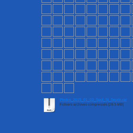
Photos_2015_01_03_Spot_St_Seurin.rar
Fichiers archives compressés [28.5 MB]