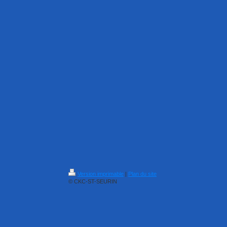
Version imprimable
|
Plan du site
© CKC-ST-SEURIN