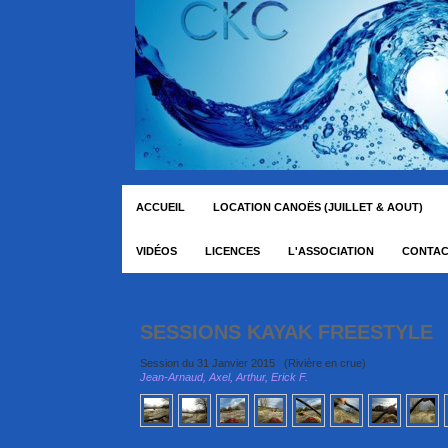
ACCUEIL
LOCATION CANOËS (JUILLET & AOUT)
VIDÉOS
LICENCES
L'ASSOCIATION
CONTA
SESSIONS KAYAK FREESTY
Session du 31 Janvier 2015 (Rivière en crue)
Jean-Arnaud, Axel, Arthur
, Erick F.