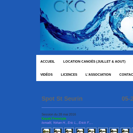
ACCUEIL
LOCATION CANOËS (JUILLET & AOUT)
VIDÉOS
LICENCES
L'ASSOCIATION
CONTA
Spot St Seurin 05-2
Session du 28 mai 2016
Kayak Freestyle
Ismaêl, Yohan H.,
Eric L., Erick F.,...