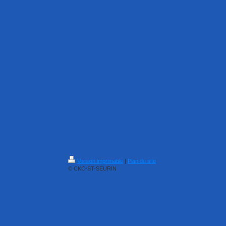
Version imprimable
|
Plan du site
© CKC-ST-SEURIN